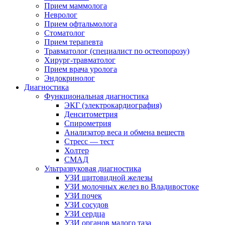
Прием маммолога
Невролог
Прием офтальмолога
Стоматолог
Прием терапевта
Травматолог (специалист по остеопорозу)
Хирург-травматолог
Прием врача уролога
Эндокринолог
Диагностика
Функциональная диагностика
ЭКГ (электрокардиография)
Денситометрия
Спирометрия
Анализатор веса и обмена веществ
Стресс — тест
Холтер
СМАД
Ультразвуковая диагностика
УЗИ щитовидной железы
УЗИ молочных желез во Владивостоке
УЗИ почек
УЗИ сосудов
УЗИ сердца
УЗИ органов малого таза