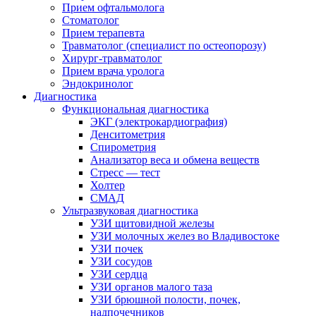
Прием офтальмолога
Стоматолог
Прием терапевта
Травматолог (специалист по остеопорозу)
Хирург-травматолог
Прием врача уролога
Эндокринолог
Диагностика
Функциональная диагностика
ЭКГ (электрокардиография)
Денситометрия
Спирометрия
Анализатор веса и обмена веществ
Стресс — тест
Холтер
СМАД
Ультразвуковая диагностика
УЗИ щитовидной железы
УЗИ молочных желез во Владивостоке
УЗИ почек
УЗИ сосудов
УЗИ сердца
УЗИ органов малого таза
УЗИ брюшной полости, почек,
надпочечников