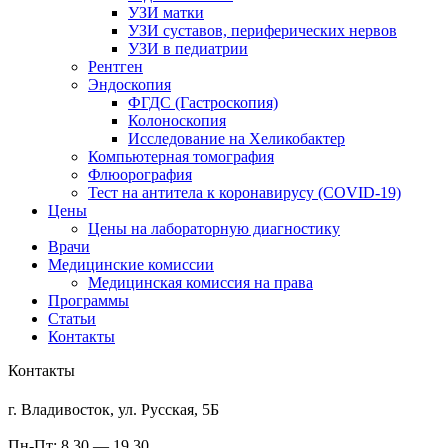
УЗИ матки
УЗИ суставов, периферических нервов
УЗИ в педиатрии
Рентген
Эндоскопия
ФГДС (Гастроскопия)
Колоноскопия
Исследование на Хеликобактер
Компьютерная томография
Флюорография
Тест на антитела к коронавирусу (COVID-19)
Цены
Цены на лабораторную диагностику
Врачи
Медицинские комиссии
Медицинская комиссия на права
Программы
Статьи
Контакты
Контакты
г. Владивосток, ул. Русская, 5Б
Пн-Пт: 8.30 — 19.30,