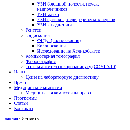
УЗИ брюшной полости, почек,
надпочечников
УЗИ матки
УЗИ суставов, периферических нервов
УЗИ в педиатрии
Рентген
Эндоскопия
ФГДС (Гастроскопия)
Колоноскопия
Исследование на Хеликобактер
Компьютерная томография
Флюорография
Тест на антитела к коронавирусу (COVID-19)
Цены
Цены на лабораторную диагностику
Врачи
Медицинские комиссии
Медицинская комиссия на права
Программы
Статьи
Контакты
Главная
»
Контакты