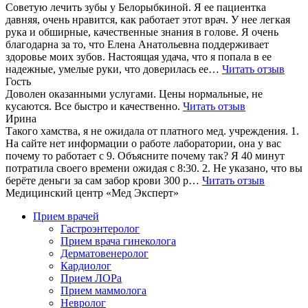
Советую лечить зубы у Белорыбкиной. Я ее пациентка
давняя, очень нравится, как работает этот врач. У нее легкая
рука и обширные, качественные знания в голове. Я очень
благодарна за то, что Елена Анатольевна поддерживает
здоровье моих зубов. Настоящая удача, что я попала в ее
надежные, умелые руки, что доверилась ее…
Читать отзыв
Гость
Доволен оказанными услугами. Цены нормальные, не
кусаются. Все быстро и качественно.
Читать отзыв
Ирина
Такого хамства, я не ожидала от платного мед. учреждения. 1.
На сайте нет информации о работе лаборатории, она у вас
почему то работает с 9. Объясните почему так? Я 40 минут
потратила своего времени ожидая с 8:30. 2. Не указано, что вы
берёте деньги за сам забор крови 300 р…
Читать отзыв
Медицинский центр «Мед Эксперт»
Прием врачей
Гастроэнтеролог
Прием врача гинеколога
Дерматовенеролог
Кардиолог
Прием ЛОРа
Прием маммолога
Невролог