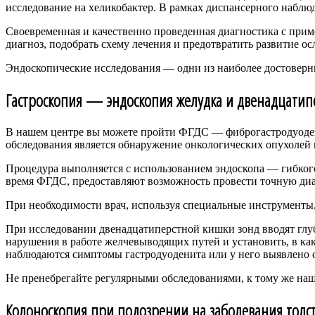
исследование на хеликобактер. В рамках диспансерного наблю
Своевременная и качественно проведенная диагностика с при
диагноз, подобрать схему лечения и предотвратить развитие о
Эндоскопические исследования — одни из наиболее достоверн
Гастроскопия — эндоскопия желудка и двенадцати
В нашем центре вы можете пройти ФГДС — фиброгастродуодено
обследования является обнаружение онкологических опухолей 
Процедура выполняется с использованием эндоскопа — гибко
время ФГДС, предоставляют возможность провести точную диа
При необходимости врач, используя специальные инструменты,
При исследовании двенадцатиперстной кишки зонд вводят гл
нарушения в работе желчевыводящих путей и установить, в как
наблюдаются симптомы гастродуоденита или у него выявлено о
Не пренебрегайте регулярными обследованиями, к тому же наш
Колоноскопия при подозрении на заболевания толс