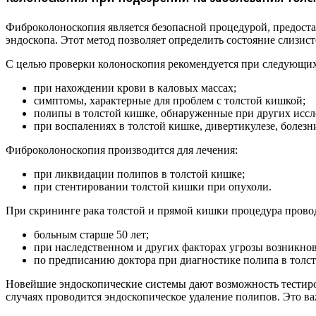
Фиброколоноскопия является безопасной процедурой, предоста
эндоскопа. Этот метод позволяет определить состояние слизист
С целью проверки колоноскопия рекомендуется при следующих
при нахождении крови в каловых массах;
симптомы, характерные для проблем с толстой кишкой;
полипы в толстой кишке, обнаруженные при других иссл
при воспалениях в толстой кишке, дивертикулезе, болез
Фиброколоноскопия производится для лечения:
при ликвидации полипов в толстой кишке;
при стентировании толстой кишки при опухоли.
При скрининге рака толстой и прямой кишки процедура прово
больным старше 50 лет;
при наследственном и других факторах угрозы возникнов
по предписанию доктора при диагностике полипа в толс
Новейшие эндоскопические системы дают возможность тестиро
случаях проводится эндоскопическое удаление полипов. Это в