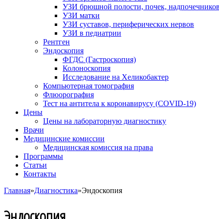
УЗИ брюшной полости, почек, надпочечнико
УЗИ матки
УЗИ суставов, периферических нервов
УЗИ в педиатрии
Рентген
Эндоскопия
ФГДС (Гастроскопия)
Колоноскопия
Исследование на Хеликобактер
Компьютерная томография
Флюорография
Тест на антитела к коронавирусу (COVID-19)
Цены
Цены на лабораторную диагностику
Врачи
Медицинские комиссии
Медицинская комиссия на права
Программы
Статьи
Контакты
Главная
»
Диагностика
»
Эндоскопия
Эндоскопия