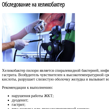
Обследование на хеликобактер
Хеликобактер пилори является спиралевидной бактерией, ин
гастрита. Возбудитель чувствителен к высокотемпературной ср
кислоты, разрушает слизистую оболочку желудка и вызывает в
Рекомендации к выполнению:
нарушения работы ЖКТ;
дуоденит;
гастрит;
язва желудка или двенадцатиперстной кишки;