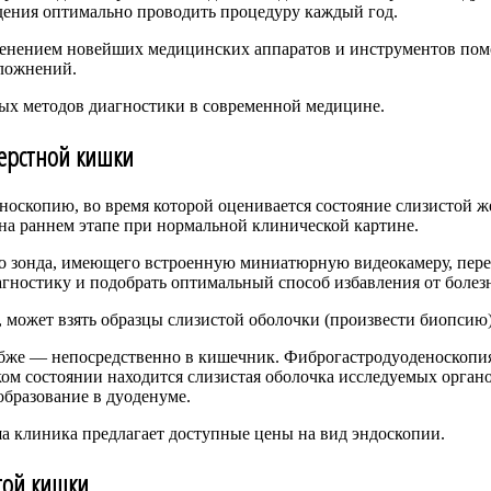
дения оптимально проводить процедуру каждый год.
менением новейших медицинских аппаратов и инструментов помо
сложнений.
ых методов диагностики в современной медицине.
перстной кишки
скопию, во время которой оценивается состояние слизистой же
на раннем этапе при нормальной клинической картине.
го зонда, имеющего встроенную миниатюрную видеокамеру, пер
гностику и подобрать оптимальный способ избавления от болез
 может взять образцы слизистой оболочки (произвести биопсию
убже — непосредственно в кишечник. Фиброгастродуоденоскопи
ом состоянии находится слизистая оболочка исследуемых органов
бразование в дуоденуме.
а клиника предлагает доступные цены на вид эндоскопии.
той кишки