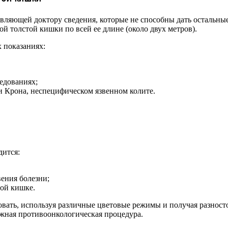
вляющей доктору сведения, которые не способны дать остальны
ой толстой кишки по всей ее длине (около двух метров).
 показаниях:
едованиях;
ни Крона, неспецифическом язвенном колите.
дится:
ения болезни;
той кишке.
вать, используя различные цветовые режимы и получая разност
ажная противоонкологическая процедура.