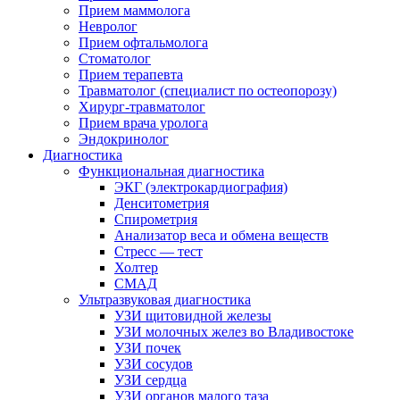
Прием маммолога
Невролог
Прием офтальмолога
Стоматолог
Прием терапевта
Травматолог (специалист по остеопорозу)
Хирург-травматолог
Прием врача уролога
Эндокринолог
Диагностика
Функциональная диагностика
ЭКГ (электрокардиография)
Денситометрия
Спирометрия
Анализатор веса и обмена веществ
Стресс — тест
Холтер
СМАД
Ультразвуковая диагностика
УЗИ щитовидной железы
УЗИ молочных желез во Владивостоке
УЗИ почек
УЗИ сосудов
УЗИ сердца
УЗИ органов малого таза