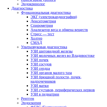
Эндокринолог
Диагностика
Функциональная диагностика
ЭКГ (электрокардиография)
Денситометрия
Спирометрия
Анализатор веса и обмена веществ
Стресс — тест
Холтер
СМАД
Ультразвуковая диагностика
УЗИ щитовидной железы
УЗИ молочных желез во Владивостоке
УЗИ почек
УЗИ сосудов
УЗИ сердца
УЗИ органов малого таза
УЗИ брюшной полости, почек,
надпочечников
УЗИ матки
УЗИ суставов, периферических нервов
УЗИ в педиатрии
Рентген
Эндоскопия