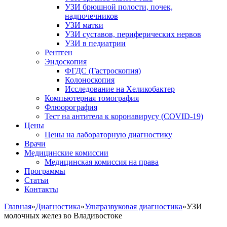
УЗИ брюшной полости, почек,
надпочечников
УЗИ матки
УЗИ суставов, периферических нервов
УЗИ в педиатрии
Рентген
Эндоскопия
ФГДС (Гастроскопия)
Колоноскопия
Исследование на Хеликобактер
Компьютерная томография
Флюорография
Тест на антитела к коронавирусу (COVID-19)
Цены
Цены на лабораторную диагностику
Врачи
Медицинские комиссии
Медицинская комиссия на права
Программы
Статьи
Контакты
Главная
»
Диагностика
»
Ультразвуковая диагностика
»
УЗИ
молочных желез во Владивостоке