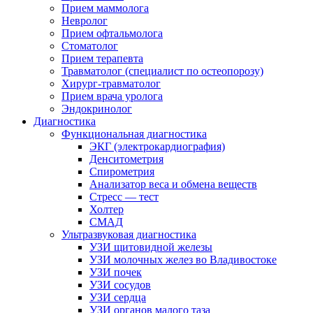
Прием маммолога
Невролог
Прием офтальмолога
Стоматолог
Прием терапевта
Травматолог (специалист по остеопорозу)
Хирург-травматолог
Прием врача уролога
Эндокринолог
Диагностика
Функциональная диагностика
ЭКГ (электрокардиография)
Денситометрия
Спирометрия
Анализатор веса и обмена веществ
Стресс — тест
Холтер
СМАД
Ультразвуковая диагностика
УЗИ щитовидной железы
УЗИ молочных желез во Владивостоке
УЗИ почек
УЗИ сосудов
УЗИ сердца
УЗИ органов малого таза