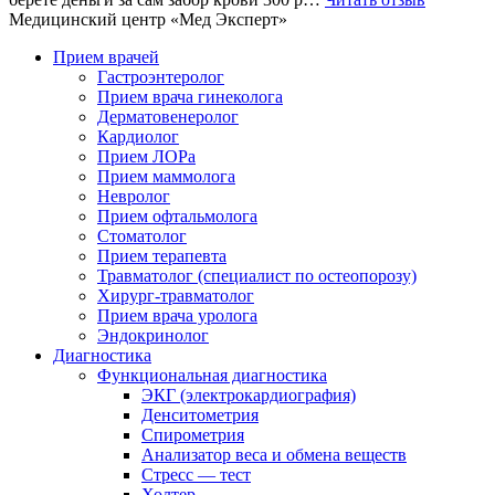
Медицинский центр «Мед Эксперт»
Прием врачей
Гастроэнтеролог
Прием врача гинеколога
Дерматовенеролог
Кардиолог
Прием ЛОРа
Прием маммолога
Невролог
Прием офтальмолога
Стоматолог
Прием терапевта
Травматолог (специалист по остеопорозу)
Хирург-травматолог
Прием врача уролога
Эндокринолог
Диагностика
Функциональная диагностика
ЭКГ (электрокардиография)
Денситометрия
Спирометрия
Анализатор веса и обмена веществ
Стресс — тест
Холтер