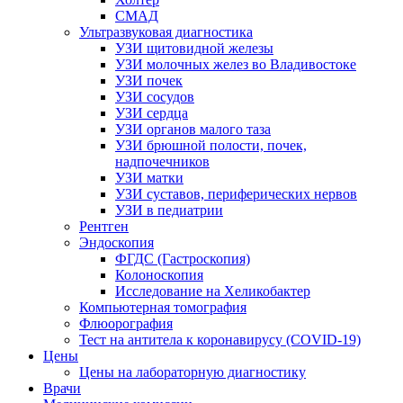
СМАД
Ультразвуковая диагностика
УЗИ щитовидной железы
УЗИ молочных желез во Владивостоке
УЗИ почек
УЗИ сосудов
УЗИ сердца
УЗИ органов малого таза
УЗИ брюшной полости, почек,
надпочечников
УЗИ матки
УЗИ суставов, периферических нервов
УЗИ в педиатрии
Рентген
Эндоскопия
ФГДС (Гастроскопия)
Колоноскопия
Исследование на Хеликобактер
Компьютерная томография
Флюорография
Тест на антитела к коронавирусу (COVID-19)
Цены
Цены на лабораторную диагностику
Врачи