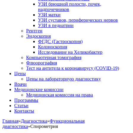
УЗИ брюшной полости, почек,
надпочечников
УЗИ матки
УЗИ суставов, периферических нервов
УЗИ в педиатрии
Рентген
Эндоскопия
ФГДС (Гастроскопия)
Колоноскопия
Исследование на Хеликобактер
Компьютерная томография
Флюорография
Тест на антитела к коронавирусу (COVID-19)
Цены
Цены на лабораторную диагностику
Врачи
Медицинские комиссии
Медицинская комиссия на права
Программы
Статьи
Контакты
Главная
»
Диагностика
»
Функциональная
диагностика
»
Спирометрия