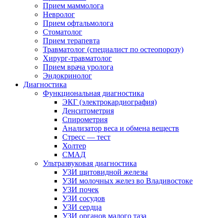
Прием маммолога
Невролог
Прием офтальмолога
Стоматолог
Прием терапевта
Травматолог (специалист по остеопорозу)
Хирург-травматолог
Прием врача уролога
Эндокринолог
Диагностика
Функциональная диагностика
ЭКГ (электрокардиография)
Денситометрия
Спирометрия
Анализатор веса и обмена веществ
Стресс — тест
Холтер
СМАД
Ультразвуковая диагностика
УЗИ щитовидной железы
УЗИ молочных желез во Владивостоке
УЗИ почек
УЗИ сосудов
УЗИ сердца
УЗИ органов малого таза