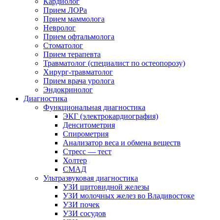
Кардиолог
Прием ЛОРа
Прием маммолога
Невролог
Прием офтальмолога
Стоматолог
Прием терапевта
Травматолог (специалист по остеопорозу)
Хирург-травматолог
Прием врача уролога
Эндокринолог
Диагностика
Функциональная диагностика
ЭКГ (электрокардиография)
Денситометрия
Спирометрия
Анализатор веса и обмена веществ
Стресс — тест
Холтер
СМАД
Ультразвуковая диагностика
УЗИ щитовидной железы
УЗИ молочных желез во Владивостоке
УЗИ почек
УЗИ сосудов