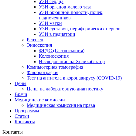
УЗИ сердца
УЗИ органов малого таза
УЗИ брюшной полости, почек,
надпочечников
УЗИ матки
УЗИ суставов, периферических нервов
УЗИ в педиатрии
Рентген
Эндоскопия
ФГДС (Гастроскопия)
Колоноскопия
Исследование на Хеликобактер
Компьютерная томография
Флюорография
Тест на антитела к коронавирусу (COVID-19)
Цены
Цены на лабораторную диагностику
Врачи
Медицинские комиссии
Медицинская комиссия на права
Программы
Статьи
Контакты
Контакты