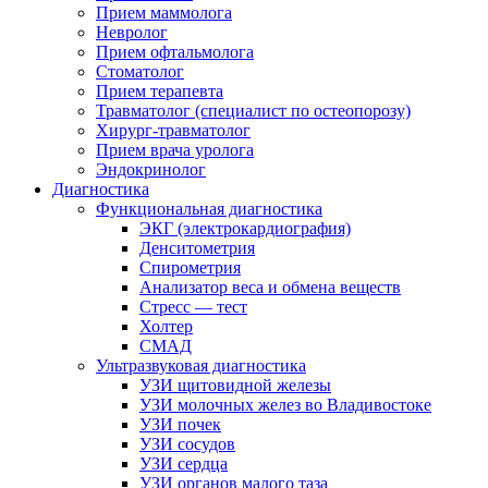
Прием маммолога
Невролог
Прием офтальмолога
Стоматолог
Прием терапевта
Травматолог (специалист по остеопорозу)
Хирург-травматолог
Прием врача уролога
Эндокринолог
Диагностика
Функциональная диагностика
ЭКГ (электрокардиография)
Денситометрия
Спирометрия
Анализатор веса и обмена веществ
Стресс — тест
Холтер
СМАД
Ультразвуковая диагностика
УЗИ щитовидной железы
УЗИ молочных желез во Владивостоке
УЗИ почек
УЗИ сосудов
УЗИ сердца
УЗИ органов малого таза