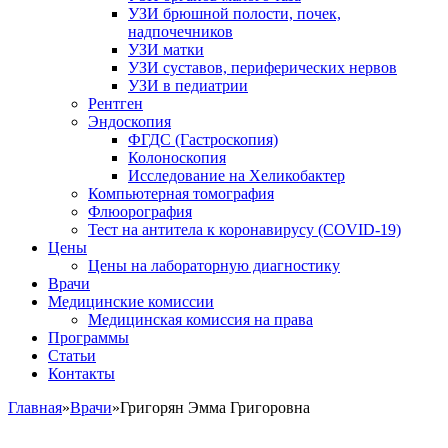
УЗИ брюшной полости, почек,
надпочечников
УЗИ матки
УЗИ суставов, периферических нервов
УЗИ в педиатрии
Рентген
Эндоскопия
ФГДС (Гастроскопия)
Колоноскопия
Исследование на Хеликобактер
Компьютерная томография
Флюорография
Тест на антитела к коронавирусу (COVID-19)
Цены
Цены на лабораторную диагностику
Врачи
Медицинские комиссии
Медицинская комиссия на права
Программы
Статьи
Контакты
Главная
»
Врачи
»
Григорян Эмма Григоровна