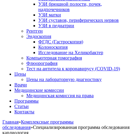
УЗИ брюшной полости, почек,
надпочечников
УЗИ матки
УЗИ суставов, периферических нервов
УЗИ в педиатрии
Рентген
Эндоскопия
ФГДС (Гастроскопия)
Колоноскопия
Исследование на Хеликобактер
Компьютерная томография
Флюорография
Тест на антитела к коронавирусу (COVID-19)
Цены
Цены на лабораторную диагностику
Врачи
Медицинские комиссии
Медицинская комиссия на права
Программы
Статьи
Контакты
Главная
»
Комплексные программы
обследования
»
Специализированная программа обследования
кардиология