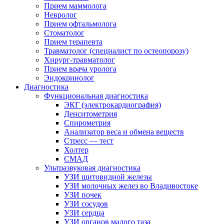
Прием маммолога
Невролог
Прием офтальмолога
Стоматолог
Прием терапевта
Травматолог (специалист по остеопорозу)
Хирург-травматолог
Прием врача уролога
Эндокринолог
Диагностика
Функциональная диагностика
ЭКГ (электрокардиография)
Денситометрия
Спирометрия
Анализатор веса и обмена веществ
Стресс — тест
Холтер
СМАД
Ультразвуковая диагностика
УЗИ щитовидной железы
УЗИ молочных желез во Владивостоке
УЗИ почек
УЗИ сосудов
УЗИ сердца
УЗИ органов малого таза