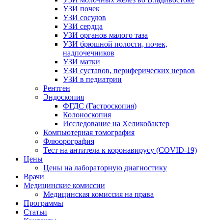
УЗИ почек
УЗИ сосудов
УЗИ сердца
УЗИ органов малого таза
УЗИ брюшной полости, почек,
надпочечников
УЗИ матки
УЗИ суставов, периферических нервов
УЗИ в педиатрии
Рентген
Эндоскопия
ФГДС (Гастроскопия)
Колоноскопия
Исследование на Хеликобактер
Компьютерная томография
Флюорография
Тест на антитела к коронавирусу (COVID-19)
Цены
Цены на лабораторную диагностику
Врачи
Медицинские комиссии
Медицинская комиссия на права
Программы
Статьи