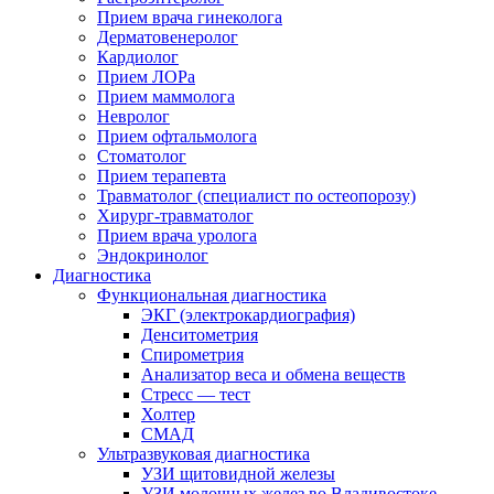
Прием врача гинеколога
Дерматовенеролог
Кардиолог
Прием ЛОРа
Прием маммолога
Невролог
Прием офтальмолога
Стоматолог
Прием терапевта
Травматолог (специалист по остеопорозу)
Хирург-травматолог
Прием врача уролога
Эндокринолог
Диагностика
Функциональная диагностика
ЭКГ (электрокардиография)
Денситометрия
Спирометрия
Анализатор веса и обмена веществ
Стресс — тест
Холтер
СМАД
Ультразвуковая диагностика
УЗИ щитовидной железы
УЗИ молочных желез во Владивостоке