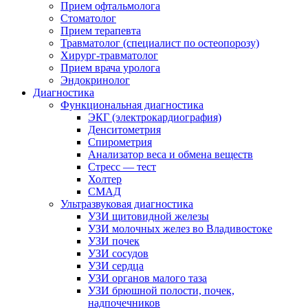
Прием офтальмолога
Стоматолог
Прием терапевта
Травматолог (специалист по остеопорозу)
Хирург-травматолог
Прием врача уролога
Эндокринолог
Диагностика
Функциональная диагностика
ЭКГ (электрокардиография)
Денситометрия
Спирометрия
Анализатор веса и обмена веществ
Стресс — тест
Холтер
СМАД
Ультразвуковая диагностика
УЗИ щитовидной железы
УЗИ молочных желез во Владивостоке
УЗИ почек
УЗИ сосудов
УЗИ сердца
УЗИ органов малого таза
УЗИ брюшной полости, почек,
надпочечников