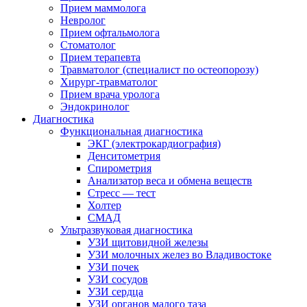
Прием маммолога
Невролог
Прием офтальмолога
Стоматолог
Прием терапевта
Травматолог (специалист по остеопорозу)
Хирург-травматолог
Прием врача уролога
Эндокринолог
Диагностика
Функциональная диагностика
ЭКГ (электрокардиография)
Денситометрия
Спирометрия
Анализатор веса и обмена веществ
Стресс — тест
Холтер
СМАД
Ультразвуковая диагностика
УЗИ щитовидной железы
УЗИ молочных желез во Владивостоке
УЗИ почек
УЗИ сосудов
УЗИ сердца
УЗИ органов малого таза