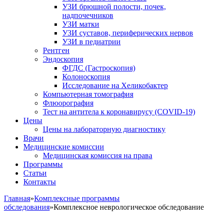
УЗИ брюшной полости, почек,
надпочечников
УЗИ матки
УЗИ суставов, периферических нервов
УЗИ в педиатрии
Рентген
Эндоскопия
ФГДС (Гастроскопия)
Колоноскопия
Исследование на Хеликобактер
Компьютерная томография
Флюорография
Тест на антитела к коронавирусу (COVID-19)
Цены
Цены на лабораторную диагностику
Врачи
Медицинские комиссии
Медицинская комиссия на права
Программы
Статьи
Контакты
Главная
»
Комплексные программы
обследования
»
Комплексное неврологическое обследование