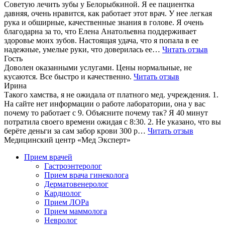
Советую лечить зубы у Белорыбкиной. Я ее пациентка
давняя, очень нравится, как работает этот врач. У нее легкая
рука и обширные, качественные знания в голове. Я очень
благодарна за то, что Елена Анатольевна поддерживает
здоровье моих зубов. Настоящая удача, что я попала в ее
надежные, умелые руки, что доверилась ее…
Читать отзыв
Гость
Доволен оказанными услугами. Цены нормальные, не
кусаются. Все быстро и качественно.
Читать отзыв
Ирина
Такого хамства, я не ожидала от платного мед. учреждения. 1.
На сайте нет информации о работе лаборатории, она у вас
почему то работает с 9. Объясните почему так? Я 40 минут
потратила своего времени ожидая с 8:30. 2. Не указано, что вы
берёте деньги за сам забор крови 300 р…
Читать отзыв
Медицинский центр «Мед Эксперт»
Прием врачей
Гастроэнтеролог
Прием врача гинеколога
Дерматовенеролог
Кардиолог
Прием ЛОРа
Прием маммолога
Невролог