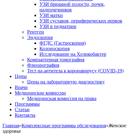
УЗИ брюшной полости, почек,
надпочечников
УЗИ матки
УЗИ суставов, периферических нервов
УЗИ в педиатрии
Рентген
Эндоскопия
ФГДС (Гастроскопия)
Колоноскопия
Исследование на Хеликобактер
Компьютерная томография
Флюорография
Тест на антитела к коронавирусу (COVID-19)
Цены
Цены на лабораторную диагностику
Врачи
Медицинские комиссии
Медицинская комиссия на права
Программы
Статьи
Контакты
Главная
»
Комплексные программы обследования
»
Женское
здоровье