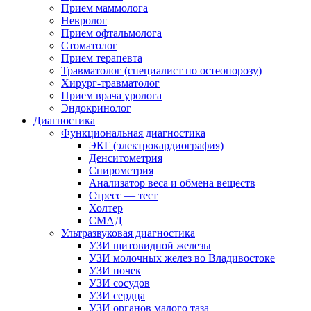
Прием маммолога
Невролог
Прием офтальмолога
Стоматолог
Прием терапевта
Травматолог (специалист по остеопорозу)
Хирург-травматолог
Прием врача уролога
Эндокринолог
Диагностика
Функциональная диагностика
ЭКГ (электрокардиография)
Денситометрия
Спирометрия
Анализатор веса и обмена веществ
Стресс — тест
Холтер
СМАД
Ультразвуковая диагностика
УЗИ щитовидной железы
УЗИ молочных желез во Владивостоке
УЗИ почек
УЗИ сосудов
УЗИ сердца
УЗИ органов малого таза