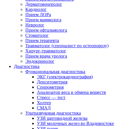
Дерматовенеролог
Кардиолог
Прием ЛОРа
Прием маммолога
Невролог
Прием офтальмолога
Стоматолог
Прием терапевта
Травматолог (специалист по остеопорозу)
Хирург-травматолог
Прием врача уролога
Эндокринолог
Диагностика
Функциональная диагностика
ЭКГ (электрокардиография)
Денситометрия
Спирометрия
Анализатор веса и обмена веществ
Стресс — тест
Холтер
СМАД
Ультразвуковая диагностика
УЗИ щитовидной железы
УЗИ молочных желез во Владивостоке
УЗИ почек