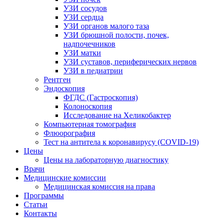
УЗИ сосудов
УЗИ сердца
УЗИ органов малого таза
УЗИ брюшной полости, почек,
надпочечников
УЗИ матки
УЗИ суставов, периферических нервов
УЗИ в педиатрии
Рентген
Эндоскопия
ФГДС (Гастроскопия)
Колоноскопия
Исследование на Хеликобактер
Компьютерная томография
Флюорография
Тест на антитела к коронавирусу (COVID-19)
Цены
Цены на лабораторную диагностику
Врачи
Медицинские комиссии
Медицинская комиссия на права
Программы
Статьи
Контакты